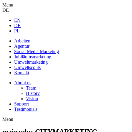
Menu
DE
EN
DE
PL
Arbeiten
Agentur
Social Media Marketing
Jubiläums­marketing
Umweltmarketing
Umweltscouts
Kontakt
About us
Team
History
Vision
Support
Testimonials
Menu
mainzplus CITYMARKETING