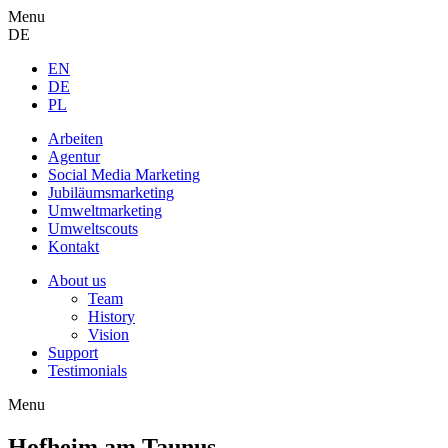
Menu
DE
EN
DE
PL
Arbeiten
Agentur
Social Media Marketing
Jubiläums­marketing
Umweltmarketing
Umweltscouts
Kontakt
About us
Team
History
Vision
Support
Testimonials
Menu
Hofheim am Taunus